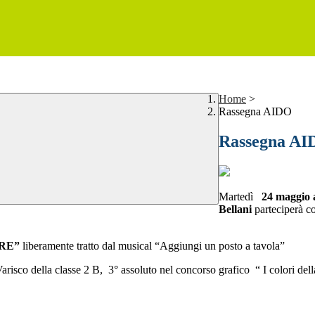
Home
>
Rassegna AIDO
Rassegna A
Martedì
24 maggio a
Bellani
parteciperà con
ORE”
liberamente tratto dal musical “Aggiungi un posto a tavola”
arisco della classe 2 B, 3° assoluto nel concorso grafico “ I colori del