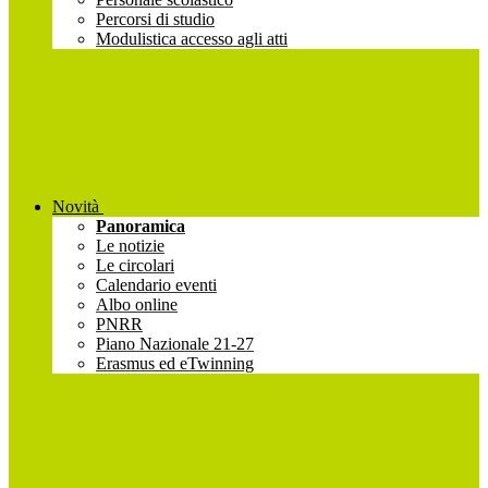
Percorsi di studio
Modulistica accesso agli atti
Novità
Panoramica
Le notizie
Le circolari
Calendario eventi
Albo online
PNRR
Piano Nazionale 21-27
Erasmus ed eTwinning