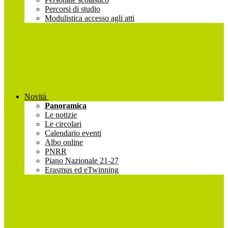
Percorsi di studio
Modulistica accesso agli atti
Novità
Panoramica
Le notizie
Le circolari
Calendario eventi
Albo online
PNRR
Piano Nazionale 21-27
Erasmus ed eTwinning