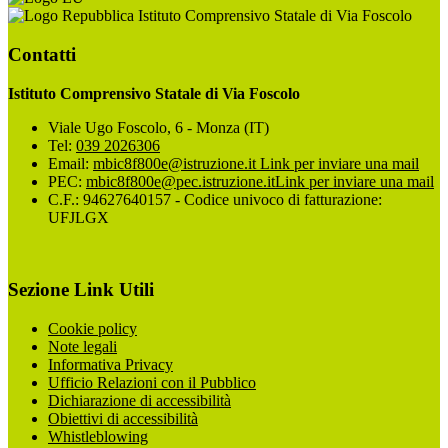
Istituto Comprensivo Statale di Via Foscolo
Contatti
Istituto Comprensivo Statale di Via Foscolo
Viale Ugo Foscolo, 6 - Monza (IT)
Tel:
039 2026306
Email:
mbic8f800e@istruzione.it
Link per inviare una mail
PEC:
mbic8f800e@pec.istruzione.it
Link per inviare una mail
C.F.: 94627640157 - Codice univoco di fatturazione:
UFJLGX
Sezione Link Utili
Cookie policy
Note legali
Informativa Privacy
Ufficio Relazioni con il Pubblico
Dichiarazione di accessibilità
Obiettivi di accessibilità
Whistleblowing