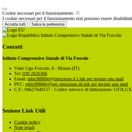
Cookie necessari per il funzionamento
I cookie necessari per il funzionamento non possono essere disabilitati.
Accetta tutti
Salva le preferenze
Istituto Comprensivo Statale di Via Foscolo
Contatti
Istituto Comprensivo Statale di Via Foscolo
Viale Ugo Foscolo, 6 - Monza (IT)
Tel:
039 2026306
Email:
mbic8f800e@istruzione.it
Link per inviare una mail
PEC:
mbic8f800e@pec.istruzione.it
Link per inviare una mail
C.F.: 94627640157 - Codice univoco di fatturazione: UFJLGX
Sezione Link Utili
Cookie policy
Note legali