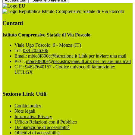
Accetta tutti
Salva le preferenze
Istituto Comprensivo Statale di Via Foscolo
Contatti
Istituto Comprensivo Statale di Via Foscolo
Viale Ugo Foscolo, 6 - Monza (IT)
Tel:
039 2026306
Email:
mbic8f800e@istruzione.it
Link per inviare una mail
PEC:
mbic8f800e@pec.istruzione.it
Link per inviare una mail
C.F.: 94627640157 - Codice univoco di fatturazione:
UFJLGX
Sezione Link Utili
Cookie policy
Note legali
Informativa Privacy
Ufficio Relazioni con il Pubblico
Dichiarazione di accessibilità
Obiettivi di accessibilità