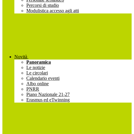
Percorsi di studio
Modulistica accesso agli atti
Novità
Panoramica
Le notizie
Le circolari
Calendario eventi
Albo online
PNRR
Piano Nazionale 21-27
Erasmus ed eTwinning