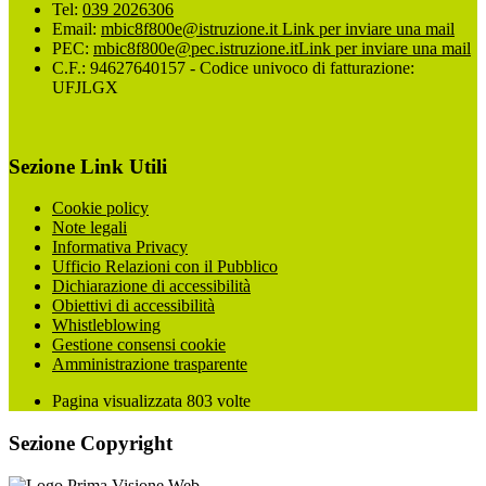
Tel:
039 2026306
Email:
mbic8f800e@istruzione.it
Link per inviare una mail
PEC:
mbic8f800e@pec.istruzione.it
Link per inviare una mail
C.F.: 94627640157 - Codice univoco di fatturazione:
UFJLGX
Sezione Link Utili
Cookie policy
Note legali
Informativa Privacy
Ufficio Relazioni con il Pubblico
Dichiarazione di accessibilità
Obiettivi di accessibilità
Whistleblowing
Gestione consensi cookie
Amministrazione trasparente
Pagina visualizzata
803
volte
Sezione Copyright