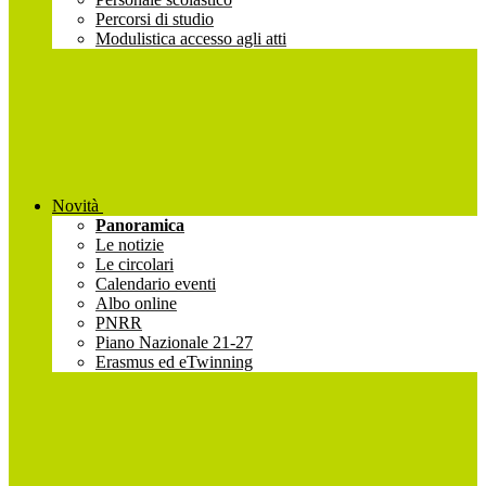
Percorsi di studio
Modulistica accesso agli atti
Novità
Panoramica
Le notizie
Le circolari
Calendario eventi
Albo online
PNRR
Piano Nazionale 21-27
Erasmus ed eTwinning