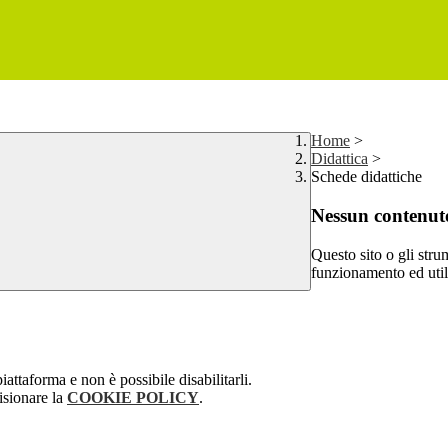
Home
>
Didattica
>
Schede didattiche
Nessun contenuto
Questo sito o gli stru
funzionamento ed utili 
attaforma e non è possibile disabilitarli.
isionare la
COOKIE POLICY
.