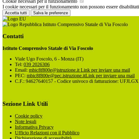
Cookie necessari per il funzionamento
I cookie necessari per il funzionamento non possono essere disabilitati.
Accetta tutti
Salva le preferenze
Istituto Comprensivo Statale di Via Foscolo
Contatti
Istituto Comprensivo Statale di Via Foscolo
Viale Ugo Foscolo, 6 - Monza (IT)
Tel:
039 2026306
Email:
mbic8f800e@istruzione.it
Link per inviare una mail
PEC:
mbic8f800e@pec.istruzione.it
Link per inviare una mail
C.F.: 94627640157 - Codice univoco di fatturazione: UFJLGX
Sezione Link Utili
Cookie policy
Note legali
Informativa Privacy
Ufficio Relazioni con il Pubblico
Dichiarazione di accessibilità