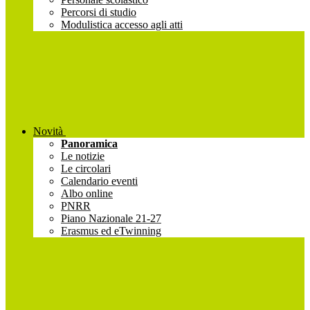
Percorsi di studio
Modulistica accesso agli atti
Novità
Panoramica
Le notizie
Le circolari
Calendario eventi
Albo online
PNRR
Piano Nazionale 21-27
Erasmus ed eTwinning