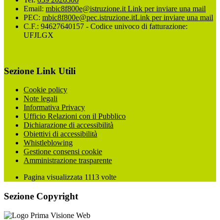
Email:
mbic8f800e@istruzione.it
Link per inviare una mail
PEC:
mbic8f800e@pec.istruzione.it
Link per inviare una mail
C.F.: 94627640157 - Codice univoco di fatturazione:
UFJLGX
Sezione Link Utili
Cookie policy
Note legali
Informativa Privacy
Ufficio Relazioni con il Pubblico
Dichiarazione di accessibilità
Obiettivi di accessibilità
Whistleblowing
Gestione consensi cookie
Amministrazione trasparente
Pagina visualizzata
1113
volte
Sezione Copyright