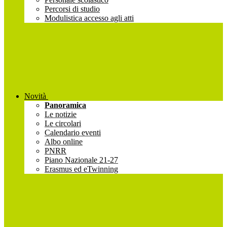
Percorsi di studio
Modulistica accesso agli atti
Novità
Panoramica
Le notizie
Le circolari
Calendario eventi
Albo online
PNRR
Piano Nazionale 21-27
Erasmus ed eTwinning