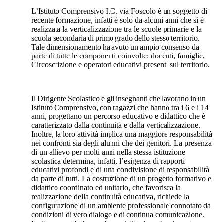
L’Istituto Comprensivo I.C. via Foscolo è un soggetto di
recente formazione, infatti è solo da alcuni anni che si è
realizzata la verticalizzazione tra le scuole primarie e la
scuola secondaria
di
primo
grado
dello
stesso
territorio.
Tale
dimensionamento
ha
avuto
un
ampio consenso da
parte di tutte le componenti coinvolte: docenti, famiglie,
Circoscrizione e operatori educativi presenti sul
territorio.
Il
Dirigente
Scolastico
e
gli
insegnanti
che
lavorano
in
un
Istituto
Comprensivo,
con
ragazzi che hanno tra i 6 e i 14
anni, progettano un percorso educativo e didattico che è
caratterizzato dalla continuità e dalla verticalizzazione.
Inoltre, la loro attività implica una maggiore responsabilità
nei confronti sia degli alunni che dei genitori. La presenza
di un allievo per molti anni nella stessa istituzione
scolastica determina, infatti, l’esigenza di rapporti
educativi profondi e di una condivisione di responsabilità
da parte di tutti. La costruzione di un progetto formativo e
didattico coordinato ed unitario, che favorisca la
realizzazione della continuità educativa, richiede la
configurazione di un ambiente professionale
connotato
da
condizioni
di
vero
dialogo
e
di
continua
comunicazione.