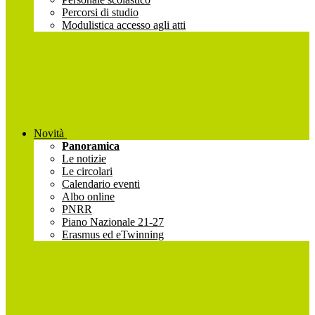
Percorsi di studio
Modulistica accesso agli atti
Novità
Panoramica
Le notizie
Le circolari
Calendario eventi
Albo online
PNRR
Piano Nazionale 21-27
Erasmus ed eTwinning