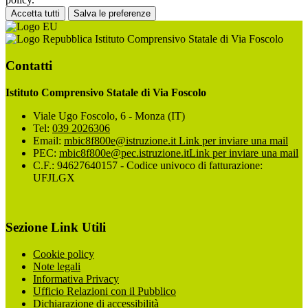
Accetta tutti
Salva le preferenze
Istituto Comprensivo Statale di Via Foscolo
Contatti
Istituto Comprensivo Statale di Via Foscolo
Viale Ugo Foscolo, 6 - Monza (IT)
Tel:
039 2026306
Email:
mbic8f800e@istruzione.it
Link per inviare una mail
PEC:
mbic8f800e@pec.istruzione.it
Link per inviare una mail
C.F.: 94627640157 - Codice univoco di fatturazione:
UFJLGX
Sezione Link Utili
Cookie policy
Note legali
Informativa Privacy
Ufficio Relazioni con il Pubblico
Dichiarazione di accessibilità