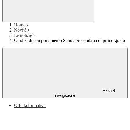
Home
>
Novità
>
Le notizie
>
Giudizi di comportamento Scuola Secondaria di primo grado
Menu di
navigazione
Offerta formativa