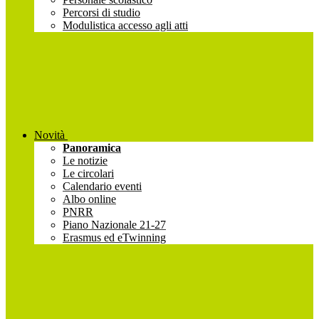
Percorsi di studio
Modulistica accesso agli atti
Novità
Panoramica
Le notizie
Le circolari
Calendario eventi
Albo online
PNRR
Piano Nazionale 21-27
Erasmus ed eTwinning