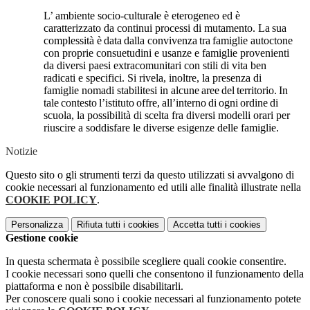
L’ ambiente socio-culturale è eterogeneo ed è
caratterizzato da continui processi di mutamento.
La
sua
complessità
è
data
dalla
convivenza
tra
famiglie
autoctone
con
proprie consuetudini e usanze e famiglie provenienti
da diversi paesi extracomunitari con stili di vita ben
radicati e specifici. Si rivela, inoltre, la presenza di
famiglie nomadi stabilitesi in alcune
aree
del
territorio.
In
tale
contesto
l’istituto
offre,
all’interno
di
ogni
ordine
di
scuola, la possibilità di scelta fra diversi modelli orari per
riuscire a soddisfare le diverse esigenze delle
famiglie.
Notizie
Questo sito o gli strumenti terzi da questo utilizzati si avvalgono di
cookie necessari al funzionamento ed utili alle finalità illustrate nella
COOKIE POLICY
.
Personalizza
Rifiuta tutti
i cookies
Accetta tutti
i cookies
Gestione cookie
In questa schermata è possibile scegliere quali cookie consentire.
I cookie necessari sono quelli che consentono il funzionamento della
piattaforma e non è possibile disabilitarli.
Per conoscere quali sono i cookie necessari al funzionamento potete