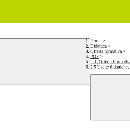
Home
>
Didattica
>
Offerta formativa
>
POF
>
2. L'Offerta Formativ
2.5 Uscite didattiche, 