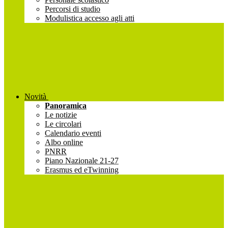
Percorsi di studio
Modulistica accesso agli atti
Novità
Panoramica
Le notizie
Le circolari
Calendario eventi
Albo online
PNRR
Piano Nazionale 21-27
Erasmus ed eTwinning