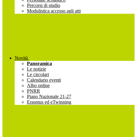
Percorsi di studio
Modulistica accesso agli atti
Novità
Panoramica
Le notizie
Le circolari
Calendario eventi
Albo online
PNRR
Piano Nazionale 21-27
Erasmus ed eTwinning