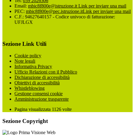
Tel:
039 2026306
Email:
mbic8f800e@istruzione.it
Link per inviare una mail
PEC:
mbic8f800e@pec.istruzione.it
Link per inviare una mail
C.F.: 94627640157 - Codice univoco di fatturazione:
UFJLGX
Sezione Link Utili
Cookie policy
Note legali
Informativa Privacy
Ufficio Relazioni con il Pubblico
Dichiarazione di accessibilità
Obiettivi di accessibilità
Whistleblowing
Gestione consensi cookie
Amministrazione trasparente
Pagina visualizzata
1126
volte
Sezione Copyright