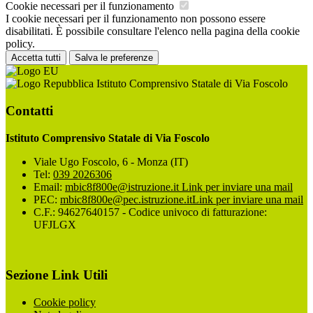
Cookie necessari per il funzionamento
I cookie necessari per il funzionamento non possono essere
disabilitati. È possibile consultare l'elenco nella pagina della cookie
policy.
Accetta tutti
Salva le preferenze
Istituto Comprensivo Statale di Via Foscolo
Contatti
Istituto Comprensivo Statale di Via Foscolo
Viale Ugo Foscolo, 6 - Monza (IT)
Tel:
039 2026306
Email:
mbic8f800e@istruzione.it
Link per inviare una mail
PEC:
mbic8f800e@pec.istruzione.it
Link per inviare una mail
C.F.: 94627640157 - Codice univoco di fatturazione:
UFJLGX
Sezione Link Utili
Cookie policy