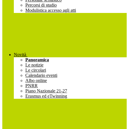
Percorsi di studio
Modulistica accesso agli atti
Novità
Panoramica
Le notizie
Le circolari
Calendario eventi
Albo online
PNRR
Piano Nazionale 21-27
Erasmus ed eTwinning