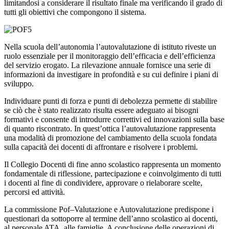
limitandosi a considerare il risultato finale ma verificando il grado di
tutti gli obiettivi che compongono il sistema.
Nella scuola dell’autonomia l’
autovalutazione
di istituto riveste un
ruolo essenziale per il monitoraggio dell’efficacia e dell’efficienza
del servizio erogato. La rilevazione annuale fornisce una serie di
informazioni da investigare in profondità e su cui definire i piani di
sviluppo.
Individuare
punti di forza e punti di debolezza
permette di stabilire
se ciò che è stato realizzato risulta essere adeguato ai bisogni
formativi e consente di introdurre correttivi ed innovazioni sulla base
di quanto riscontrato. In quest’ottica l’autovalutazione rappresenta
una modalità di promozione del cambiamento della scuola fondata
sulla capacità dei docenti di affrontare e risolvere i problemi.
Il
Collegio Docenti
di fine anno scolastico rappresenta un momento
fondamentale di riflessione, partecipazione e coinvolgimento di tutti
i docenti al fine di condividere, approvare o rielaborare scelte,
percorsi ed attività.
La
commissione Pof–Valutazione e Autovalutazione
predispone i
questionari da sottoporre al termine dell’anno scolastico ai docenti,
al personale ATA, alle famiglie. A conclusione delle operazioni di