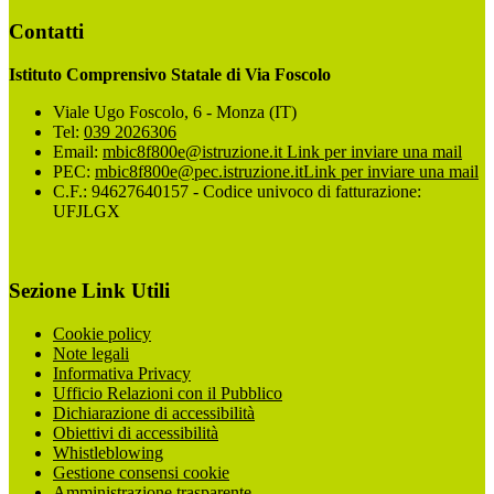
Contatti
Istituto Comprensivo Statale di Via Foscolo
Viale Ugo Foscolo, 6 - Monza (IT)
Tel:
039 2026306
Email:
mbic8f800e@istruzione.it
Link per inviare una mail
PEC:
mbic8f800e@pec.istruzione.it
Link per inviare una mail
C.F.: 94627640157 - Codice univoco di fatturazione:
UFJLGX
Sezione Link Utili
Cookie policy
Note legali
Informativa Privacy
Ufficio Relazioni con il Pubblico
Dichiarazione di accessibilità
Obiettivi di accessibilità
Whistleblowing
Gestione consensi cookie
Amministrazione trasparente