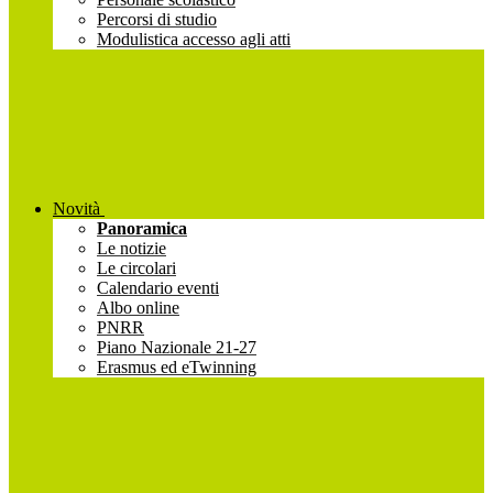
Percorsi di studio
Modulistica accesso agli atti
Novità
Panoramica
Le notizie
Le circolari
Calendario eventi
Albo online
PNRR
Piano Nazionale 21-27
Erasmus ed eTwinning