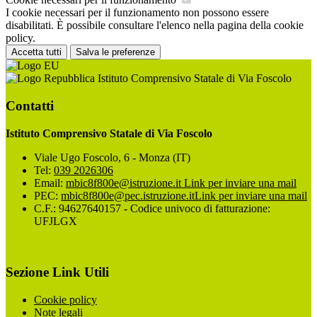
I cookie necessari per il funzionamento non possono essere
disabilitati. È possibile consultare l'elenco nella pagina della cookie
policy.
Accetta tutti
Salva le preferenze
Istituto Comprensivo Statale di Via Foscolo
Contatti
Istituto Comprensivo Statale di Via Foscolo
Viale Ugo Foscolo, 6 - Monza (IT)
Tel:
039 2026306
Email:
mbic8f800e@istruzione.it
Link per inviare una mail
PEC:
mbic8f800e@pec.istruzione.it
Link per inviare una mail
C.F.: 94627640157 - Codice univoco di fatturazione:
UFJLGX
Sezione Link Utili
Cookie policy
Note legali