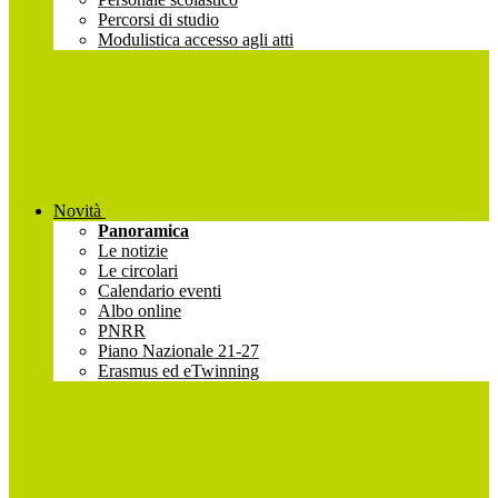
Percorsi di studio
Modulistica accesso agli atti
Novità
Panoramica
Le notizie
Le circolari
Calendario eventi
Albo online
PNRR
Piano Nazionale 21-27
Erasmus ed eTwinning