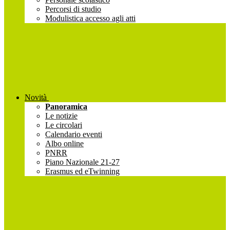
Percorsi di studio
Modulistica accesso agli atti
Novità
Panoramica
Le notizie
Le circolari
Calendario eventi
Albo online
PNRR
Piano Nazionale 21-27
Erasmus ed eTwinning