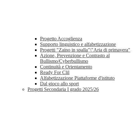
Progetto Accoglienza
Supporto linguistico e alfabetizzazione
Progetti "Zaino in spalla"\"Aria di primavera"
Azione, Prevenzione e Contrasto al
Bullismo/Cyberbullismo
Continuità e Orientamento
Ready For Clil
Alfabetizzazione Piattaforme d'istituto
Dal gioco allo sport
Progetti Secondaria I grado 2025/26