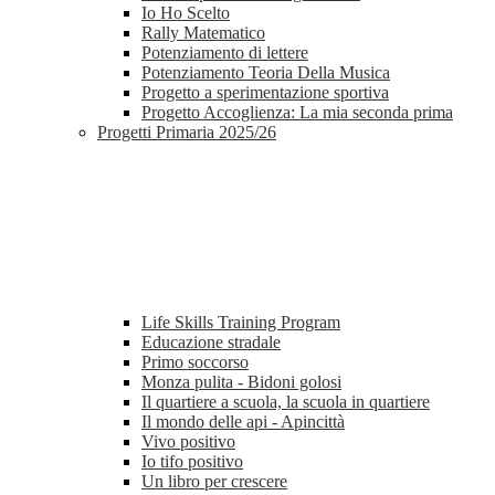
Io Ho Scelto
Rally Matematico
Potenziamento di lettere
Potenziamento Teoria Della Musica
Progetto a sperimentazione sportiva
Progetto Accoglienza: La mia seconda prima
Progetti Primaria 2025/26
Life Skills Training Program
Educazione stradale
Primo soccorso
Monza pulita - Bidoni golosi
Il quartiere a scuola, la scuola in quartiere
Il mondo delle api - Apincittà
Vivo positivo
Io tifo positivo
Un libro per crescere