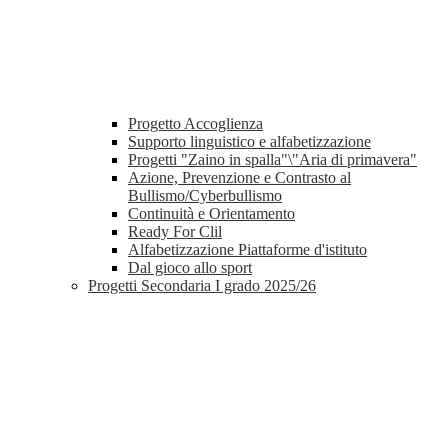
Progetto Accoglienza
Supporto linguistico e alfabetizzazione
Progetti "Zaino in spalla"\"Aria di primavera"
Azione, Prevenzione e Contrasto al
Bullismo/Cyberbullismo
Continuità e Orientamento
Ready For Clil
Alfabetizzazione Piattaforme d'istituto
Dal gioco allo sport
Progetti Secondaria I grado 2025/26