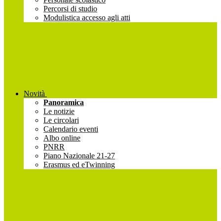
Percorsi di studio
Modulistica accesso agli atti
Novità
Panoramica
Le notizie
Le circolari
Calendario eventi
Albo online
PNRR
Piano Nazionale 21-27
Erasmus ed eTwinning