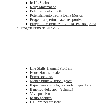
Io Ho Scelto
Rally Matematico
Potenziamento di lettere
Potenziamento Teoria Della Musica
Progetto a sperimentazione sportiva
Progetto Accoglienza: La mia seconda prima
Progetti Primaria 2025/26
Life Skills Training Program
Educazione stradale
Primo soccorso
Monza pulita - Bidoni golosi
Il quartiere a scuola, la scuola in quartiere
Il mondo delle api - Apincittà
Vivo positivo
Io tifo positivo
Un libro per crescere