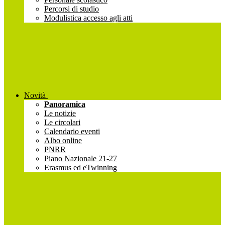
Percorsi di studio
Modulistica accesso agli atti
Novità
Panoramica
Le notizie
Le circolari
Calendario eventi
Albo online
PNRR
Piano Nazionale 21-27
Erasmus ed eTwinning