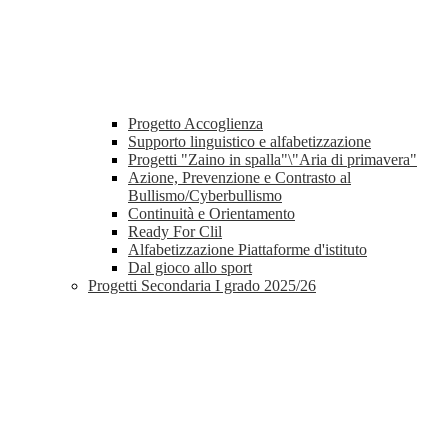
Progetto Accoglienza
Supporto linguistico e alfabetizzazione
Progetti "Zaino in spalla"\"Aria di primavera"
Azione, Prevenzione e Contrasto al
Bullismo/Cyberbullismo
Continuità e Orientamento
Ready For Clil
Alfabetizzazione Piattaforme d'istituto
Dal gioco allo sport
Progetti Secondaria I grado 2025/26