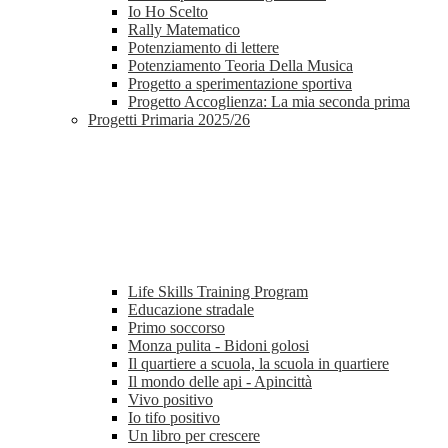
Io Ho Scelto
Rally Matematico
Potenziamento di lettere
Potenziamento Teoria Della Musica
Progetto a sperimentazione sportiva
Progetto Accoglienza: La mia seconda prima
Progetti Primaria 2025/26
Life Skills Training Program
Educazione stradale
Primo soccorso
Monza pulita - Bidoni golosi
Il quartiere a scuola, la scuola in quartiere
Il mondo delle api - Apincittà
Vivo positivo
Io tifo positivo
Un libro per crescere