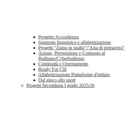
Progetto Accoglienza
Supporto linguistico e alfabetizzazione
Progetti "Zaino in spalla"\"Aria di primavera"
Azione, Prevenzione e Contrasto al
Bullismo/Cyberbullismo
Continuità e Orientamento
Ready For Clil
Alfabetizzazione Piattaforme d'istituto
Dal gioco allo sport
Progetti Secondaria I grado 2025/26