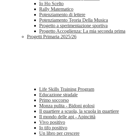
Io Ho Scelto
Rally Matematico
Potenziamento di lettere
Potenziamento Teoria Della Musica
Progetto a sperimentazione sportiva
Progetto Accoglienza: La mia seconda prima
Progetti Primaria 2025/26
Life Skills Training Program
Educazione stradale
Primo soccorso
Monza pulita - Bidoni golosi
Il quartiere a scuola, la scuola in quartiere
Il mondo delle api - Apincittà
Vivo positivo
Io tifo positivo
Un libro per crescere