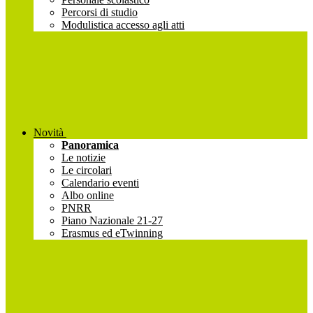
Percorsi di studio
Modulistica accesso agli atti
Novità
Panoramica
Le notizie
Le circolari
Calendario eventi
Albo online
PNRR
Piano Nazionale 21-27
Erasmus ed eTwinning