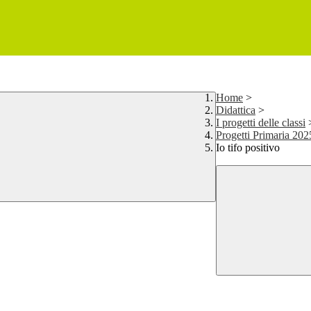
Home
>
Didattica
>
I progetti delle classi
Progetti Primaria 202
Io tifo positivo