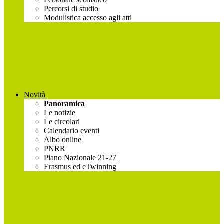
Percorsi di studio
Modulistica accesso agli atti
Novità
Panoramica
Le notizie
Le circolari
Calendario eventi
Albo online
PNRR
Piano Nazionale 21-27
Erasmus ed eTwinning