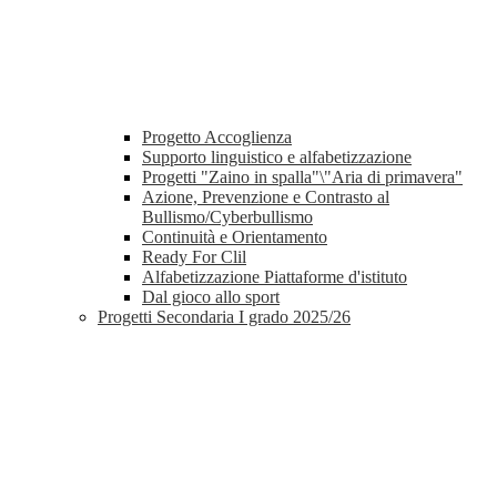
Progetto Accoglienza
Supporto linguistico e alfabetizzazione
Progetti "Zaino in spalla"\"Aria di primavera"
Azione, Prevenzione e Contrasto al
Bullismo/Cyberbullismo
Continuità e Orientamento
Ready For Clil
Alfabetizzazione Piattaforme d'istituto
Dal gioco allo sport
Progetti Secondaria I grado 2025/26