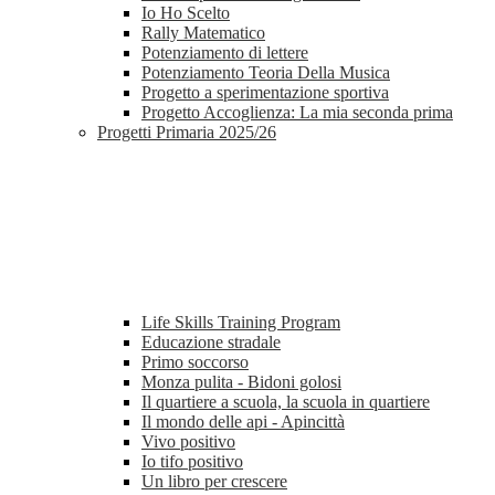
Io Ho Scelto
Rally Matematico
Potenziamento di lettere
Potenziamento Teoria Della Musica
Progetto a sperimentazione sportiva
Progetto Accoglienza: La mia seconda prima
Progetti Primaria 2025/26
Life Skills Training Program
Educazione stradale
Primo soccorso
Monza pulita - Bidoni golosi
Il quartiere a scuola, la scuola in quartiere
Il mondo delle api - Apincittà
Vivo positivo
Io tifo positivo
Un libro per crescere