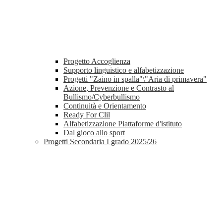
Progetto Accoglienza
Supporto linguistico e alfabetizzazione
Progetti "Zaino in spalla"\"Aria di primavera"
Azione, Prevenzione e Contrasto al
Bullismo/Cyberbullismo
Continuità e Orientamento
Ready For Clil
Alfabetizzazione Piattaforme d'istituto
Dal gioco allo sport
Progetti Secondaria I grado 2025/26