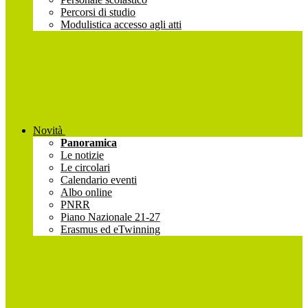
Percorsi di studio
Modulistica accesso agli atti
Novità
Panoramica
Le notizie
Le circolari
Calendario eventi
Albo online
PNRR
Piano Nazionale 21-27
Erasmus ed eTwinning