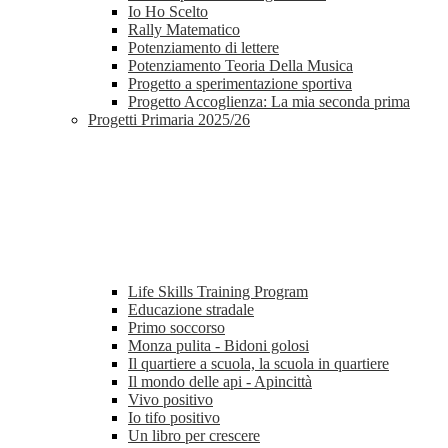
Io Ho Scelto
Rally Matematico
Potenziamento di lettere
Potenziamento Teoria Della Musica
Progetto a sperimentazione sportiva
Progetto Accoglienza: La mia seconda prima
Progetti Primaria 2025/26
Life Skills Training Program
Educazione stradale
Primo soccorso
Monza pulita - Bidoni golosi
Il quartiere a scuola, la scuola in quartiere
Il mondo delle api - Apincittà
Vivo positivo
Io tifo positivo
Un libro per crescere