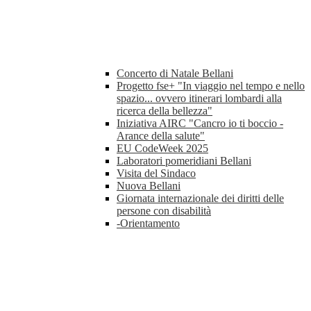
Concerto di Natale Bellani
Progetto fse+ "In viaggio nel tempo e nello
spazio... ovvero itinerari lombardi alla
ricerca della bellezza"
Iniziativa AIRC "Cancro io ti boccio -
Arance della salute"
EU CodeWeek 2025
Laboratori pomeridiani Bellani
Visita del Sindaco
Nuova Bellani
Giornata internazionale dei diritti delle
persone con disabilità
-Orientamento