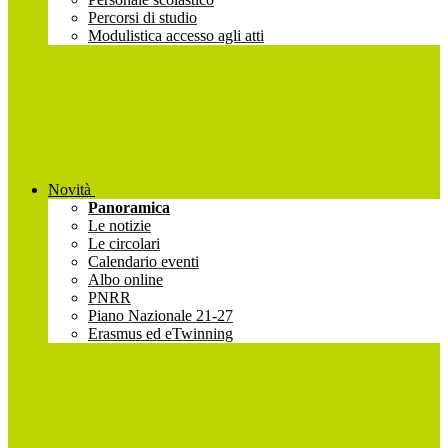
Percorsi di studio
Modulistica accesso agli atti
Novità
Panoramica
Le notizie
Le circolari
Calendario eventi
Albo online
PNRR
Piano Nazionale 21-27
Erasmus ed eTwinning