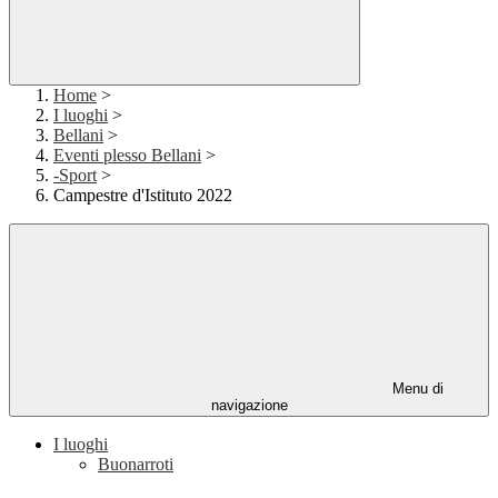
Home
>
I luoghi
>
Bellani
>
Eventi plesso Bellani
>
-Sport
>
Campestre d'Istituto 2022
Menu di
navigazione
I luoghi
Buonarroti