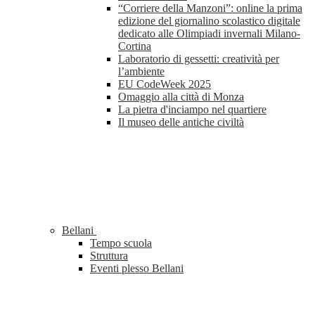
“Corriere della Manzoni”: online la prima
edizione del giornalino scolastico digitale
dedicato alle Olimpiadi invernali Milano-
Cortina
Laboratorio di gessetti: creatività per
l’ambiente
EU CodeWeek 2025
Omaggio alla città di Monza
La pietra d'inciampo nel quartiere
Il museo delle antiche civiltà
Bellani
Tempo scuola
Struttura
Eventi plesso Bellani