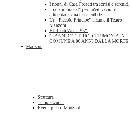
I nonni di Casa Fossati tra sorrisi e serenità
"Salta in bocca!" per un'educazione
alimentare sana e sostenibile
Un "Piccolo Principe" incanta il Teatro
Manzoni
EU CodeWeek 2025
GIANNI CITTERIO: CERIMONIA IN
COMUNE A 80 ANNI DALLA MORTE
Manzoni
Struttura
Tempo scuola
Eventi plesso Manzoni