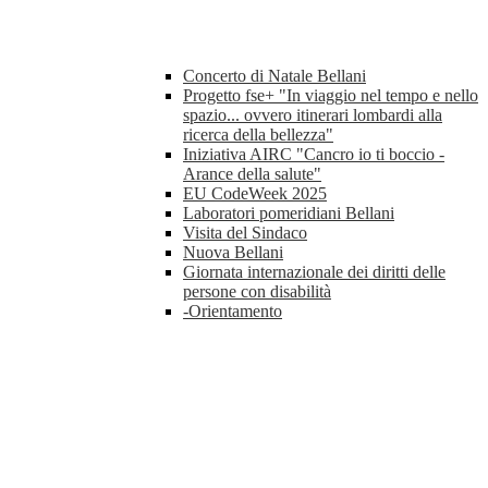
Concerto di Natale Bellani
Progetto fse+ "In viaggio nel tempo e nello
spazio... ovvero itinerari lombardi alla
ricerca della bellezza"
Iniziativa AIRC "Cancro io ti boccio -
Arance della salute"
EU CodeWeek 2025
Laboratori pomeridiani Bellani
Visita del Sindaco
Nuova Bellani
Giornata internazionale dei diritti delle
persone con disabilità
-Orientamento