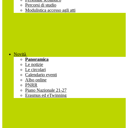
Percorsi di studio
Modulistica accesso agli atti
Novità
Panoramica
Le notizie
Le circolari
Calendario eventi
Albo online
PNRR
Piano Nazionale 21-27
Erasmus ed eTwinning