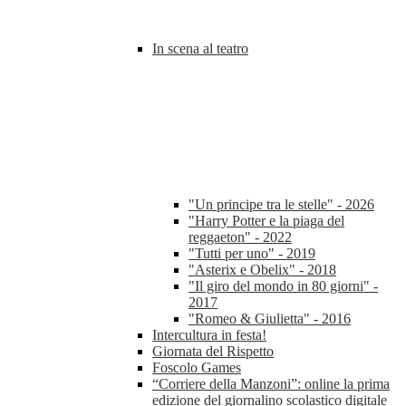
In scena al teatro
"Un principe tra le stelle" - 2026
"Harry Potter e la piaga del
reggaeton" - 2022
"Tutti per uno" - 2019
"Asterix e Obelix" - 2018
"Il giro del mondo in 80 giorni" -
2017
"Romeo & Giulietta" - 2016
Intercultura in festa!
Giornata del Rispetto
Foscolo Games
“Corriere della Manzoni”: online la prima
edizione del giornalino scolastico digitale