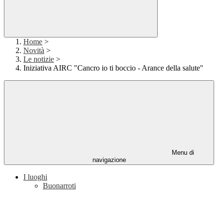
Home
>
Novità
>
Le notizie
>
Iniziativa AIRC "Cancro io ti boccio - Arance della salute"
Menu di
navigazione
I luoghi
Buonarroti