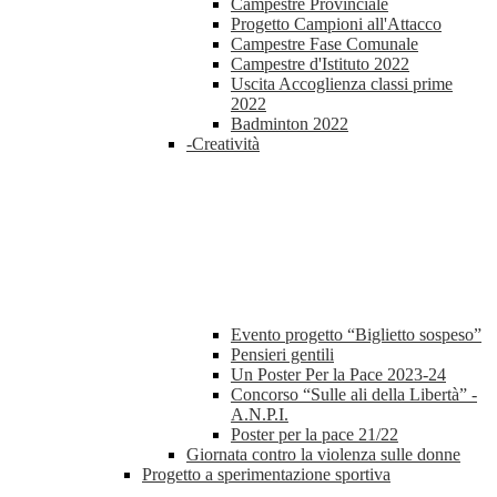
Campestre Provinciale
Progetto Campioni all'Attacco
Campestre Fase Comunale
Campestre d'Istituto 2022
Uscita Accoglienza classi prime
2022
Badminton 2022
-Creatività
Evento progetto “Biglietto sospeso”
Pensieri gentili
Un Poster Per la Pace 2023-24
Concorso “Sulle ali della Libertà” -
A.N.P.I.
Poster per la pace 21/22
Giornata contro la violenza sulle donne
Progetto a sperimentazione sportiva