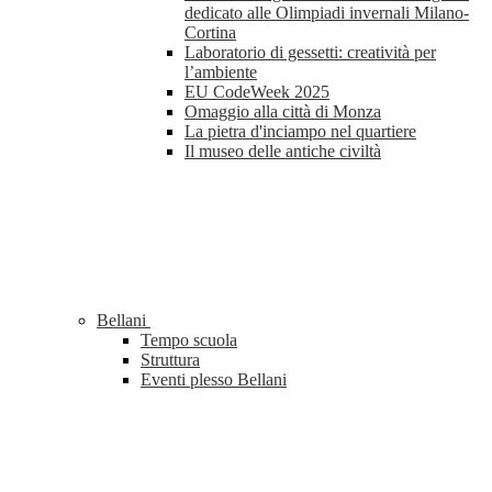
dedicato alle Olimpiadi invernali Milano-
Cortina
Laboratorio di gessetti: creatività per
l’ambiente
EU CodeWeek 2025
Omaggio alla città di Monza
La pietra d'inciampo nel quartiere
Il museo delle antiche civiltà
Bellani
Tempo scuola
Struttura
Eventi plesso Bellani