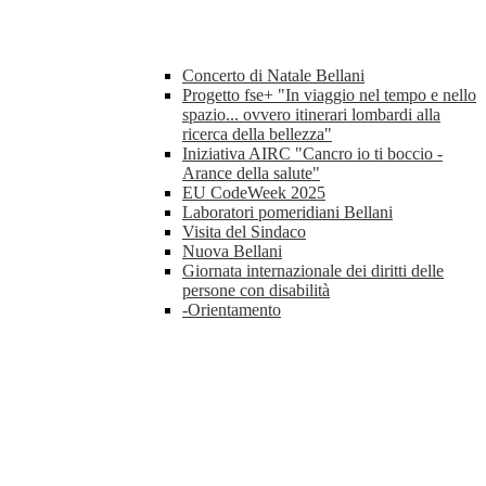
Concerto di Natale Bellani
Progetto fse+ "In viaggio nel tempo e nello
spazio... ovvero itinerari lombardi alla
ricerca della bellezza"
Iniziativa AIRC "Cancro io ti boccio -
Arance della salute"
EU CodeWeek 2025
Laboratori pomeridiani Bellani
Visita del Sindaco
Nuova Bellani
Giornata internazionale dei diritti delle
persone con disabilità
-Orientamento