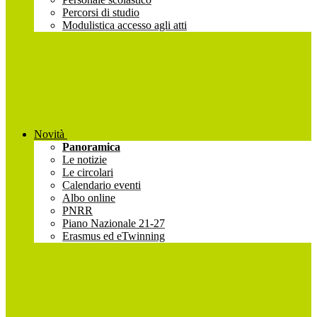
Percorsi di studio
Modulistica accesso agli atti
Novità
Panoramica
Le notizie
Le circolari
Calendario eventi
Albo online
PNRR
Piano Nazionale 21-27
Erasmus ed eTwinning