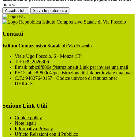
policy.
Accetta tutti
Salva le preferenze
Istituto Comprensivo Statale di Via Foscolo
Contatti
Istituto Comprensivo Statale di Via Foscolo
Viale Ugo Foscolo, 6 - Monza (IT)
Tel:
039 2026306
Email:
mbic8f800e@istruzione.it
Link per inviare una mail
PEC:
mbic8f800e@pec.istruzione.it
Link per inviare una mail
C.F.: 94627640157 - Codice univoco di fatturazione:
UFJLGX
Sezione Link Utili
Cookie policy
Note legali
Informativa Privacy
Ufficio Relazioni con il Pubblico