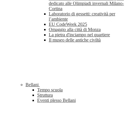
dedicato alle Olimpiadi invernali Milano-
Cortina
Laboratorio di gessetti: creatività per
l’ambiente
EU CodeWeek 2025
Omaggio alla città di Monza
La pietra d'inciampo nel quartiere
Il museo delle antiche civiltà
Bellani
Tempo scuola
Struttura
Eventi plesso Bellani