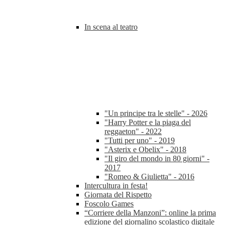
In scena al teatro
"Un principe tra le stelle" - 2026
"Harry Potter e la piaga del
reggaeton" - 2022
"Tutti per uno" - 2019
"Asterix e Obelix" - 2018
"Il giro del mondo in 80 giorni" -
2017
"Romeo & Giulietta" - 2016
Intercultura in festa!
Giornata del Rispetto
Foscolo Games
“Corriere della Manzoni”: online la prima
edizione del giornalino scolastico digitale