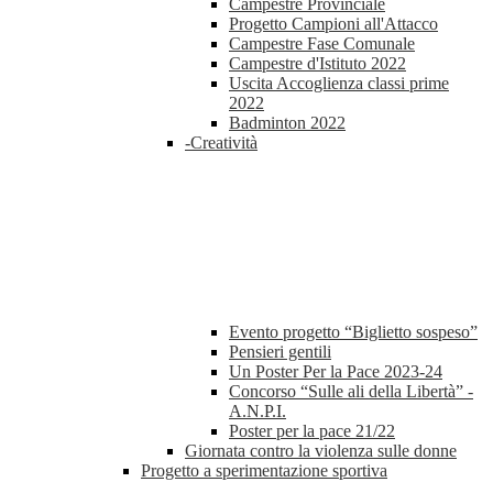
Campestre Provinciale
Progetto Campioni all'Attacco
Campestre Fase Comunale
Campestre d'Istituto 2022
Uscita Accoglienza classi prime
2022
Badminton 2022
-Creatività
Evento progetto “Biglietto sospeso”
Pensieri gentili
Un Poster Per la Pace 2023-24
Concorso “Sulle ali della Libertà” -
A.N.P.I.
Poster per la pace 21/22
Giornata contro la violenza sulle donne
Progetto a sperimentazione sportiva