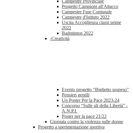
Campestre Provinciale
Progetto Campioni all'Attacco
Campestre Fase Comunale
Campestre d'Istituto 2022
Uscita Accoglienza classi prime
2022
Badminton 2022
-Creatività
Evento progetto “Biglietto sospeso”
Pensieri gentili
Un Poster Per la Pace 2023-24
Concorso “Sulle ali della Libertà” -
A.N.P.I.
Poster per la pace 21/22
Giornata contro la violenza sulle donne
Progetto a sperimentazione sportiva