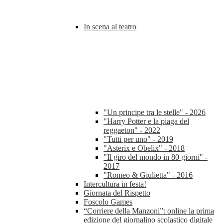
In scena al teatro
"Un principe tra le stelle" - 2026
"Harry Potter e la piaga del
reggaeton" - 2022
"Tutti per uno" - 2019
"Asterix e Obelix" - 2018
"Il giro del mondo in 80 giorni" -
2017
"Romeo & Giulietta" - 2016
Intercultura in festa!
Giornata del Rispetto
Foscolo Games
“Corriere della Manzoni”: online la prima
edizione del giornalino scolastico digitale