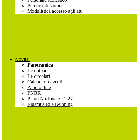
Percorsi di studio
Modulistica accesso agli atti
Novità
Panoramica
Le notizie
Le circolari
Calendario eventi
Albo online
PNRR
Piano Nazionale 21-27
Erasmus ed eTwinning