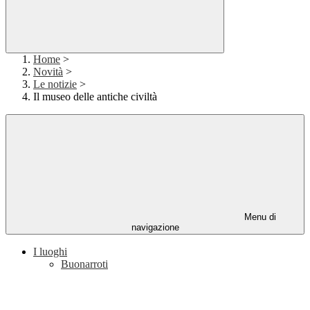
Home
>
Novità
>
Le notizie
>
Il museo delle antiche civiltà
Menu di
navigazione
I luoghi
Buonarroti