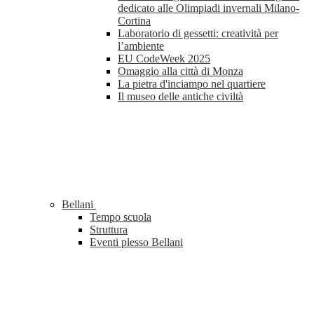
dedicato alle Olimpiadi invernali Milano-
Cortina
Laboratorio di gessetti: creatività per
l’ambiente
EU CodeWeek 2025
Omaggio alla città di Monza
La pietra d'inciampo nel quartiere
Il museo delle antiche civiltà
Bellani
Tempo scuola
Struttura
Eventi plesso Bellani