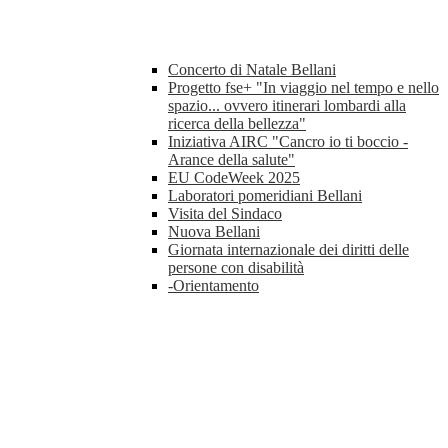
Concerto di Natale Bellani
Progetto fse+ "In viaggio nel tempo e nello
spazio... ovvero itinerari lombardi alla
ricerca della bellezza"
Iniziativa AIRC "Cancro io ti boccio -
Arance della salute"
EU CodeWeek 2025
Laboratori pomeridiani Bellani
Visita del Sindaco
Nuova Bellani
Giornata internazionale dei diritti delle
persone con disabilità
-Orientamento