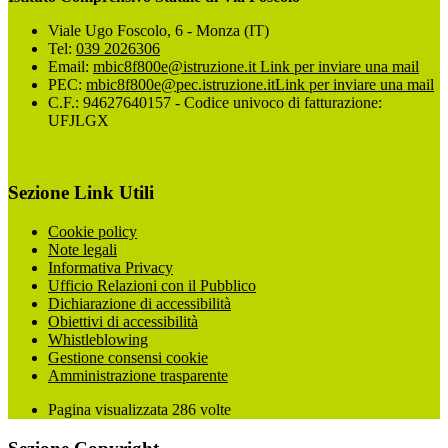
Viale Ugo Foscolo, 6 - Monza (IT)
Tel:
039 2026306
Email:
mbic8f800e@istruzione.it
Link per inviare una mail
PEC:
mbic8f800e@pec.istruzione.it
Link per inviare una mail
C.F.: 94627640157 - Codice univoco di fatturazione:
UFJLGX
Sezione Link Utili
Cookie policy
Note legali
Informativa Privacy
Ufficio Relazioni con il Pubblico
Dichiarazione di accessibilità
Obiettivi di accessibilità
Whistleblowing
Gestione consensi cookie
Amministrazione trasparente
Pagina visualizzata
286
volte