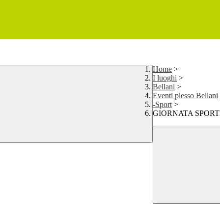
Home
>
I luoghi
>
Bellani
>
Eventi plesso Bellani
-Sport
>
GIORNATA SPORTI