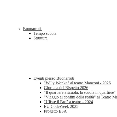
Buonarroti
Tempo scuola
Struttura
Eventi plesso Buonarroti
"Willy Wonka" al teatro Manzoni - 2026
Giornata del Rispetto 2026
"Il quartiere a scuola, la scuola in quartiere"
"Viaggio ai confini della realtà" al Teatro 
"Ulisse il Bro" a teatro - 2024
EU CodeWeek 2025
Progetto ESA