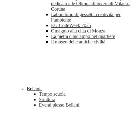
dedicato alle Olimpiadi invernali Milano-
Cortina
Laboratorio di gessetti: creatività per
l’ambiente
EU CodeWeek 2025
Omaggio alla città di Monza
La pietra d'inciampo nel quartiere
Il museo delle antiche civiltà
Bellani
Tempo scuola
Struttura
Eventi plesso Bellani