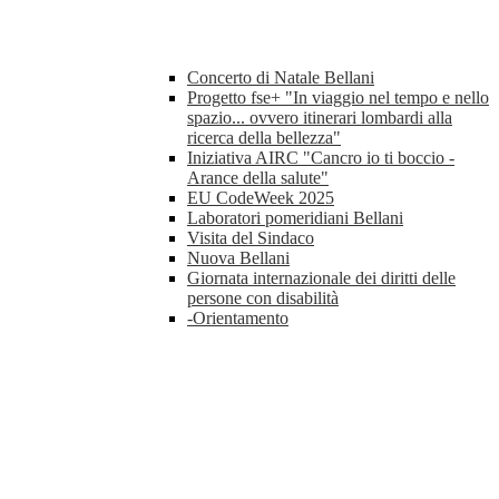
Concerto di Natale Bellani
Progetto fse+ "In viaggio nel tempo e nello
spazio... ovvero itinerari lombardi alla
ricerca della bellezza"
Iniziativa AIRC "Cancro io ti boccio -
Arance della salute"
EU CodeWeek 2025
Laboratori pomeridiani Bellani
Visita del Sindaco
Nuova Bellani
Giornata internazionale dei diritti delle
persone con disabilità
-Orientamento