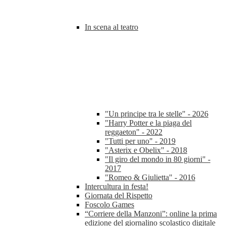
In scena al teatro
"Un principe tra le stelle" - 2026
"Harry Potter e la piaga del
reggaeton" - 2022
"Tutti per uno" - 2019
"Asterix e Obelix" - 2018
"Il giro del mondo in 80 giorni" -
2017
"Romeo & Giulietta" - 2016
Intercultura in festa!
Giornata del Rispetto
Foscolo Games
“Corriere della Manzoni”: online la prima
edizione del giornalino scolastico digitale