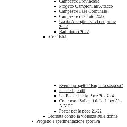
Campestre Provinciale
Progetto Campioni all'Attacco
Campestre Fase Comunale
Campestre d'Istituto 2022
Uscita Accoglienza classi prime
2022
Badminton 2022
-Creatività
Evento progetto “Biglietto sospeso”
Pensieri gentili
Un Poster Per la Pace 2023-24
Concorso “Sulle ali della Libertà” -
A.N.P.I.
Poster per la pace 21/22
Giornata contro la violenza sulle donne
Progetto a sperimentazione sportiva