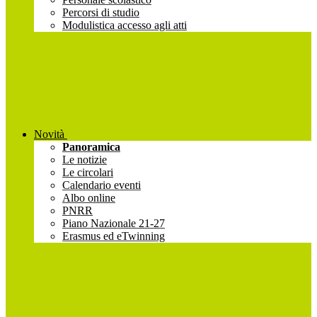
Percorsi di studio
Modulistica accesso agli atti
Novità
Panoramica
Le notizie
Le circolari
Calendario eventi
Albo online
PNRR
Piano Nazionale 21-27
Erasmus ed eTwinning