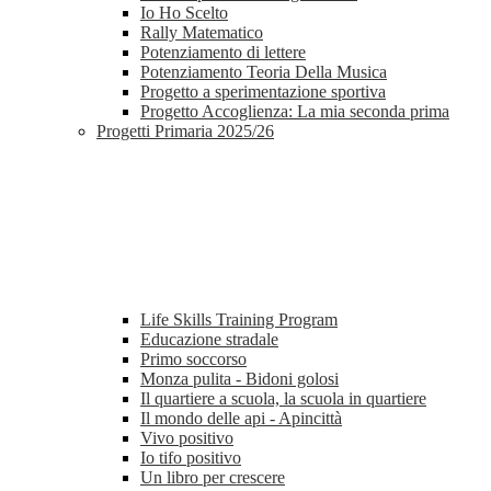
Io Ho Scelto
Rally Matematico
Potenziamento di lettere
Potenziamento Teoria Della Musica
Progetto a sperimentazione sportiva
Progetto Accoglienza: La mia seconda prima
Progetti Primaria 2025/26
Life Skills Training Program
Educazione stradale
Primo soccorso
Monza pulita - Bidoni golosi
Il quartiere a scuola, la scuola in quartiere
Il mondo delle api - Apincittà
Vivo positivo
Io tifo positivo
Un libro per crescere