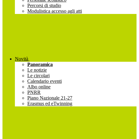
Percorsi di studio
Modulistica accesso agli atti
Novità
Panoramica
Le notizie
Le circolari
Calendario eventi
Albo online
PNRR
Piano Nazionale 21-27
Erasmus ed eTwinning