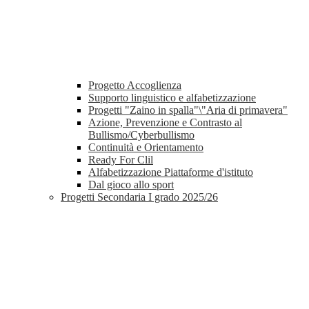
Progetto Accoglienza
Supporto linguistico e alfabetizzazione
Progetti "Zaino in spalla"\"Aria di primavera"
Azione, Prevenzione e Contrasto al
Bullismo/Cyberbullismo
Continuità e Orientamento
Ready For Clil
Alfabetizzazione Piattaforme d'istituto
Dal gioco allo sport
Progetti Secondaria I grado 2025/26