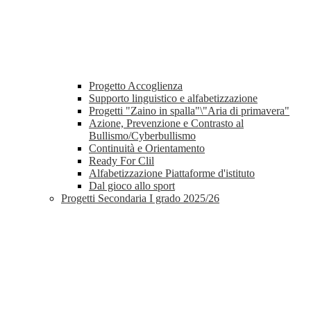
Progetto Accoglienza
Supporto linguistico e alfabetizzazione
Progetti "Zaino in spalla"\"Aria di primavera"
Azione, Prevenzione e Contrasto al
Bullismo/Cyberbullismo
Continuità e Orientamento
Ready For Clil
Alfabetizzazione Piattaforme d'istituto
Dal gioco allo sport
Progetti Secondaria I grado 2025/26