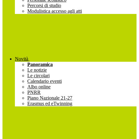
Percorsi di studio
Modulistica accesso agli atti
Novità
Panoramica
Le notizie
Le circolari
Calendario eventi
Albo online
PNRR
Piano Nazionale 21-27
Erasmus ed eTwinning