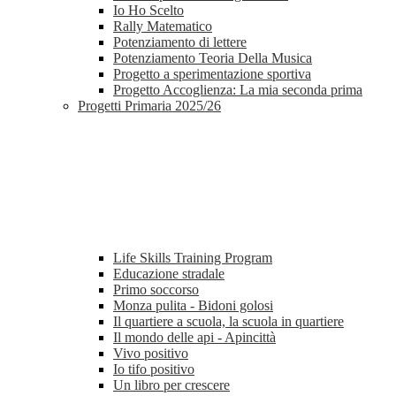
Io Ho Scelto
Rally Matematico
Potenziamento di lettere
Potenziamento Teoria Della Musica
Progetto a sperimentazione sportiva
Progetto Accoglienza: La mia seconda prima
Progetti Primaria 2025/26
Life Skills Training Program
Educazione stradale
Primo soccorso
Monza pulita - Bidoni golosi
Il quartiere a scuola, la scuola in quartiere
Il mondo delle api - Apincittà
Vivo positivo
Io tifo positivo
Un libro per crescere