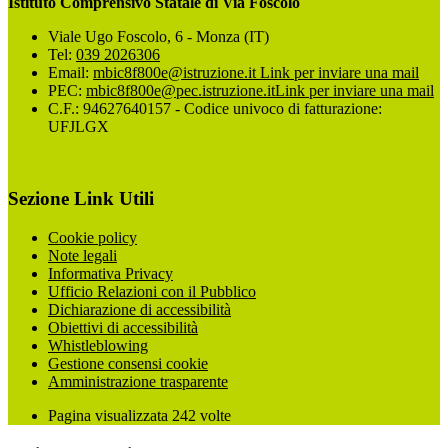
Istituto Comprensivo Statale di Via Foscolo
Viale Ugo Foscolo, 6 - Monza (IT)
Tel:
039 2026306
Email:
mbic8f800e@istruzione.it
Link per inviare una mail
PEC:
mbic8f800e@pec.istruzione.it
Link per inviare una mail
C.F.: 94627640157 - Codice univoco di fatturazione:
UFJLGX
Sezione Link Utili
Cookie policy
Note legali
Informativa Privacy
Ufficio Relazioni con il Pubblico
Dichiarazione di accessibilità
Obiettivi di accessibilità
Whistleblowing
Gestione consensi cookie
Amministrazione trasparente
Pagina visualizzata
242
volte