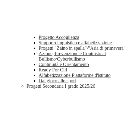
Progetto Accoglienza
Supporto linguistico e alfabetizzazione
Progetti "Zaino in spalla"\"Aria di primavera"
Azione, Prevenzione e Contrasto al
Bullismo/Cyberbullismo
Continuità e Orientamento
Ready For Clil
Alfabetizzazione Piattaforme d'istituto
Dal gioco allo sport
Progetti Secondaria I grado 2025/26