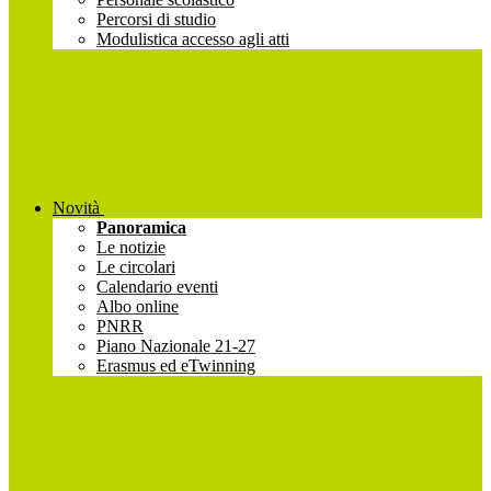
Percorsi di studio
Modulistica accesso agli atti
Novità
Panoramica
Le notizie
Le circolari
Calendario eventi
Albo online
PNRR
Piano Nazionale 21-27
Erasmus ed eTwinning