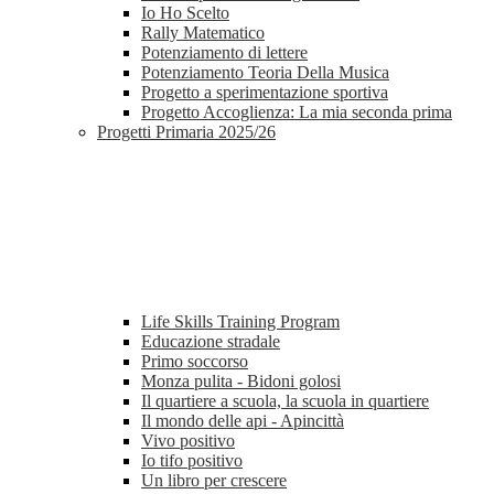
Io Ho Scelto
Rally Matematico
Potenziamento di lettere
Potenziamento Teoria Della Musica
Progetto a sperimentazione sportiva
Progetto Accoglienza: La mia seconda prima
Progetti Primaria 2025/26
Life Skills Training Program
Educazione stradale
Primo soccorso
Monza pulita - Bidoni golosi
Il quartiere a scuola, la scuola in quartiere
Il mondo delle api - Apincittà
Vivo positivo
Io tifo positivo
Un libro per crescere