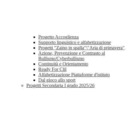
Progetto Accoglienza
Supporto linguistico e alfabetizzazione
Progetti "Zaino in spalla"\"Aria di primavera"
Azione, Prevenzione e Contrasto al
Bullismo/Cyberbullismo
Continuità e Orientamento
Ready For Clil
Alfabetizzazione Piattaforme d'istituto
Dal gioco allo sport
Progetti Secondaria I grado 2025/26