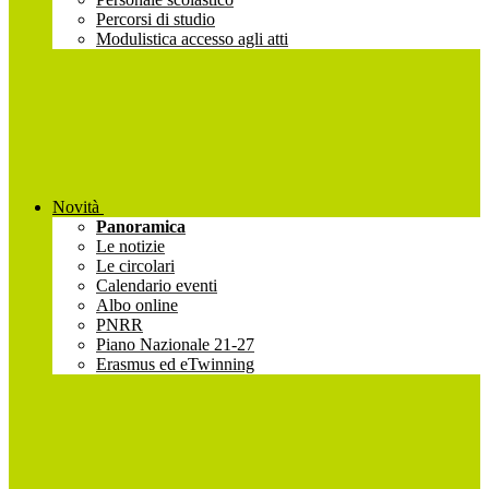
Percorsi di studio
Modulistica accesso agli atti
Novità
Panoramica
Le notizie
Le circolari
Calendario eventi
Albo online
PNRR
Piano Nazionale 21-27
Erasmus ed eTwinning