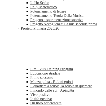
Io Ho Scelto
Rally Matematico
Potenziamento di lettere
Potenziamento Teoria Della Musica
Progetto a sperimentazione sportiva
Progetto Accoglienza: La mia seconda prima
Progetti Primaria 2025/26
Life Skills Training Program
Educazione stradale
Primo soccorso
Monza pulita - Bidoni golosi
Il quartiere a scuola, la scuola in quartiere
Il mondo delle api - Apincittà
Vivo positivo
Io tifo positivo
Un libro per crescere