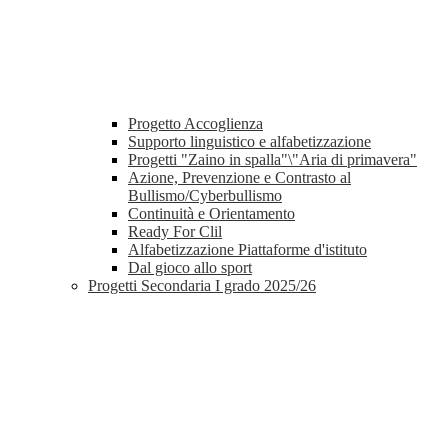
Progetto Accoglienza
Supporto linguistico e alfabetizzazione
Progetti "Zaino in spalla"\"Aria di primavera"
Azione, Prevenzione e Contrasto al
Bullismo/Cyberbullismo
Continuità e Orientamento
Ready For Clil
Alfabetizzazione Piattaforme d'istituto
Dal gioco allo sport
Progetti Secondaria I grado 2025/26