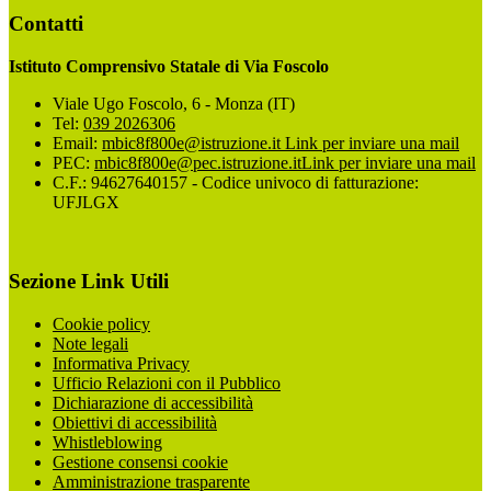
Contatti
Istituto Comprensivo Statale di Via Foscolo
Viale Ugo Foscolo, 6 - Monza (IT)
Tel:
039 2026306
Email:
mbic8f800e@istruzione.it
Link per inviare una mail
PEC:
mbic8f800e@pec.istruzione.it
Link per inviare una mail
C.F.: 94627640157 - Codice univoco di fatturazione:
UFJLGX
Sezione Link Utili
Cookie policy
Note legali
Informativa Privacy
Ufficio Relazioni con il Pubblico
Dichiarazione di accessibilità
Obiettivi di accessibilità
Whistleblowing
Gestione consensi cookie
Amministrazione trasparente