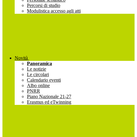
Percorsi di studio
Modulistica accesso agli atti
Novità
Panoramica
Le notizie
Le circolari
Calendario eventi
Albo online
PNRR
Piano Nazionale 21-27
Erasmus ed eTwinning