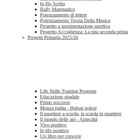
Io Ho Scelto
Rally Matematico
Potenziamento di lettere
Potenziamento Teoria Della Musica
Progetto a sperimentazione sportiva
Progetto Accoglienza: La mia seconda prima
Progetti Primaria 2025/26
Life Skills Training Program
Educazione stradale
Primo soccorso
Monza pulita - Bidoni golosi
Il quartiere a scuola, la scuola in quartiere
Il mondo delle api - Apincittà
Vivo positivo
Io tifo positivo
Un libro per crescere