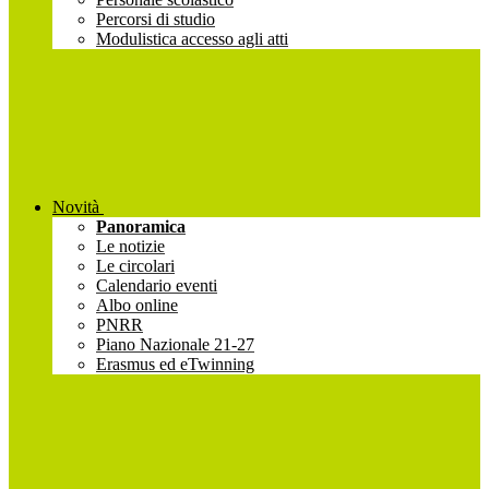
Percorsi di studio
Modulistica accesso agli atti
Novità
Panoramica
Le notizie
Le circolari
Calendario eventi
Albo online
PNRR
Piano Nazionale 21-27
Erasmus ed eTwinning