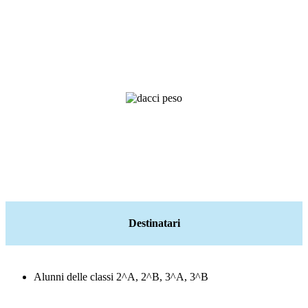
Destinatari
Alunni delle classi 2^A, 2^B, 3^A, 3^B