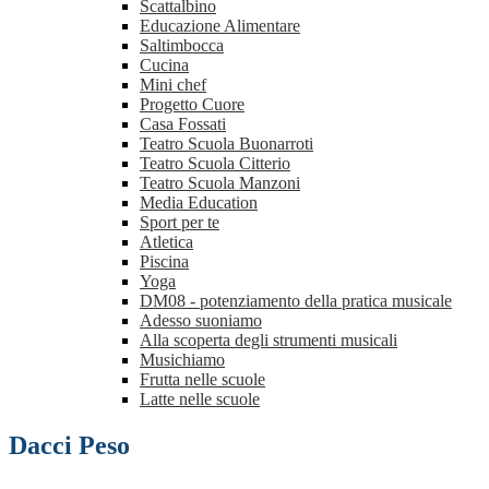
Scattalbino
Educazione Alimentare
Saltimbocca
Cucina
Mini chef
Progetto Cuore
Casa Fossati
Teatro Scuola Buonarroti
Teatro Scuola Citterio
Teatro Scuola Manzoni
Media Education
Sport per te
Atletica
Piscina
Yoga
DM08 - potenziamento della pratica musicale
Adesso suoniamo
Alla scoperta degli strumenti musicali
Musichiamo
Frutta nelle scuole
Latte nelle scuole
Dacci Peso