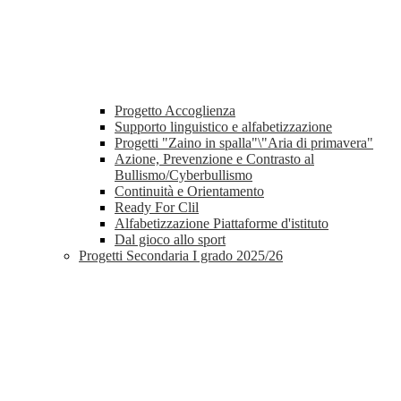
Progetto Accoglienza
Supporto linguistico e alfabetizzazione
Progetti "Zaino in spalla"\"Aria di primavera"
Azione, Prevenzione e Contrasto al
Bullismo/Cyberbullismo
Continuità e Orientamento
Ready For Clil
Alfabetizzazione Piattaforme d'istituto
Dal gioco allo sport
Progetti Secondaria I grado 2025/26