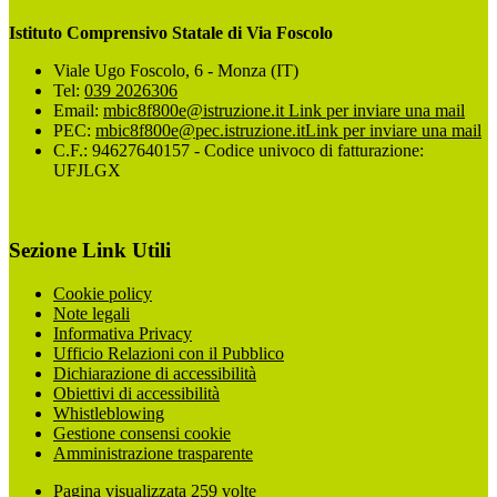
Istituto Comprensivo Statale di Via Foscolo
Viale Ugo Foscolo, 6 - Monza (IT)
Tel:
039 2026306
Email:
mbic8f800e@istruzione.it
Link per inviare una mail
PEC:
mbic8f800e@pec.istruzione.it
Link per inviare una mail
C.F.: 94627640157 - Codice univoco di fatturazione:
UFJLGX
Sezione Link Utili
Cookie policy
Note legali
Informativa Privacy
Ufficio Relazioni con il Pubblico
Dichiarazione di accessibilità
Obiettivi di accessibilità
Whistleblowing
Gestione consensi cookie
Amministrazione trasparente
Pagina visualizzata
259
volte