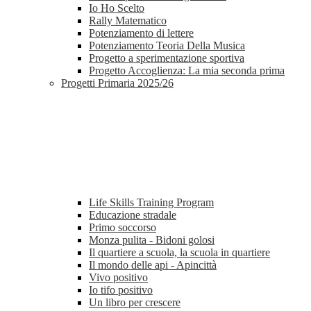
Io Ho Scelto
Rally Matematico
Potenziamento di lettere
Potenziamento Teoria Della Musica
Progetto a sperimentazione sportiva
Progetto Accoglienza: La mia seconda prima
Progetti Primaria 2025/26
Life Skills Training Program
Educazione stradale
Primo soccorso
Monza pulita - Bidoni golosi
Il quartiere a scuola, la scuola in quartiere
Il mondo delle api - Apincittà
Vivo positivo
Io tifo positivo
Un libro per crescere