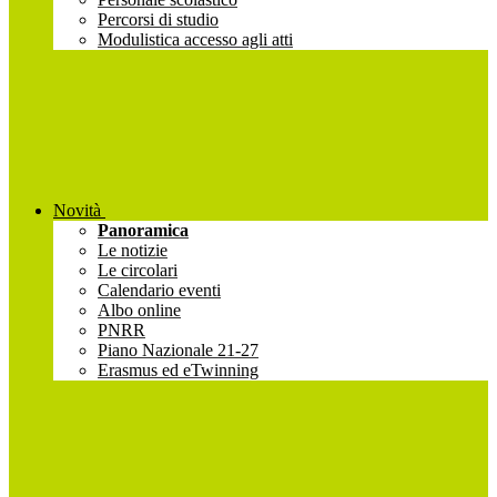
Percorsi di studio
Modulistica accesso agli atti
Novità
Panoramica
Le notizie
Le circolari
Calendario eventi
Albo online
PNRR
Piano Nazionale 21-27
Erasmus ed eTwinning