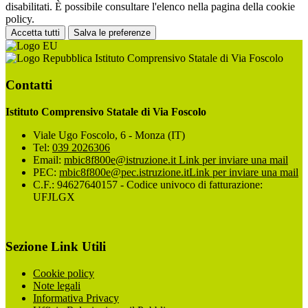
disabilitati. È possibile consultare l'elenco nella pagina della cookie
policy.
Accetta tutti
Salva le preferenze
Istituto Comprensivo Statale di Via Foscolo
Contatti
Istituto Comprensivo Statale di Via Foscolo
Viale Ugo Foscolo, 6 - Monza (IT)
Tel:
039 2026306
Email:
mbic8f800e@istruzione.it
Link per inviare una mail
PEC:
mbic8f800e@pec.istruzione.it
Link per inviare una mail
C.F.: 94627640157 - Codice univoco di fatturazione:
UFJLGX
Sezione Link Utili
Cookie policy
Note legali
Informativa Privacy