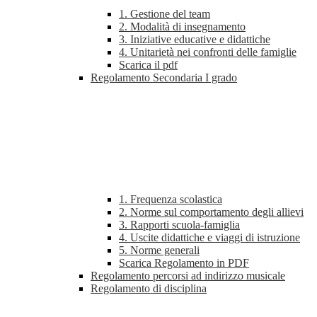
1. Gestione del team
2. Modalità di insegnamento
3. Iniziative educative e didattiche
4. Unitarietà nei confronti delle famiglie
Scarica il pdf
Regolamento Secondaria I grado
1. Frequenza scolastica
2. Norme sul comportamento degli allievi
3. Rapporti scuola-famiglia
4. Uscite didattiche e viaggi di istruzione
5. Norme generali
Scarica Regolamento in PDF
Regolamento percorsi ad indirizzo musicale
Regolamento di disciplina