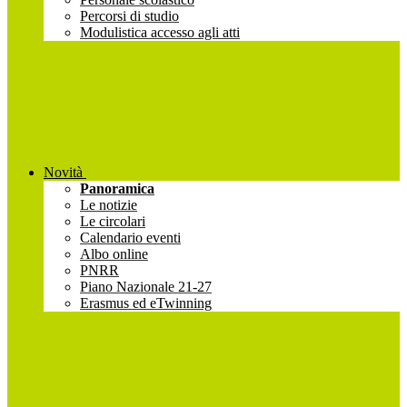
Percorsi di studio
Modulistica accesso agli atti
Novità
Panoramica
Le notizie
Le circolari
Calendario eventi
Albo online
PNRR
Piano Nazionale 21-27
Erasmus ed eTwinning