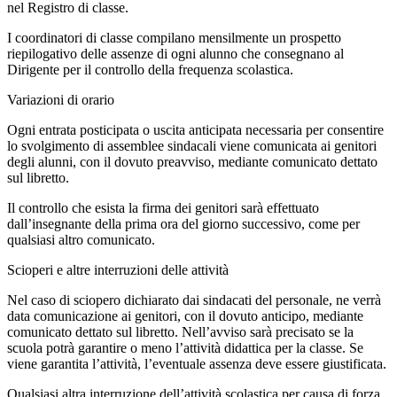
nel
Registro di classe
.
I coordinatori di classe compilano mensilmente un prospetto
riepilogativo delle assenze di ogni alunno che consegnano al
Dirigente per il controllo della frequenza scolastica.
Variazioni di orario
Ogni entrata posticipata o uscita anticipata necessaria per consentire
lo svolgimento di
assemblee sindacali
viene comunicata ai genitori
degli alunni, con il dovuto preavviso, mediante comunicato dettato
sul libretto.
Il
controllo
che esista la firma dei genitori sarà effettuato
dall’insegnante della prima ora del giorno successivo, come per
qualsiasi altro comunicato.
Scioperi e altre interruzioni delle attività
Nel caso di sciopero dichiarato dai sindacati del personale, ne verrà
data comunicazione ai genitori, con il dovuto anticipo, mediante
comunicato dettato sul libretto. Nell’avviso sarà precisato se la
scuola potrà garantire o meno l’
attività didattica
per la classe. Se
viene garantita l’attività, l’eventuale assenza deve essere giustificata.
Qualsiasi altra interruzione dell’attività scolastica per causa di forza