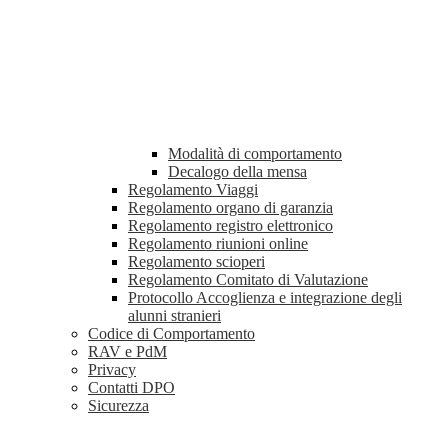
Modalità di comportamento
Decalogo della mensa
Regolamento Viaggi
Regolamento organo di garanzia
Regolamento registro elettronico
Regolamento riunioni online
Regolamento scioperi
Regolamento Comitato di Valutazione
Protocollo Accoglienza e integrazione degli
alunni stranieri
Codice di Comportamento
RAV e PdM
Privacy
Contatti DPO
Sicurezza