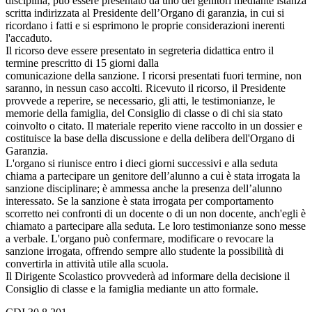
disciplina, può essere presentato da uno dei genitori mediante istanza
scritta indirizzata al Presidente dell’Organo di garanzia, in cui si
ricordano i fatti e si esprimono le proprie considerazioni inerenti
l'accaduto.
Il ricorso deve essere presentato in segreteria didattica entro il
termine prescritto di 15 giorni dalla
comunicazione della sanzione. I ricorsi presentati fuori termine, non
saranno, in nessun caso accolti. Ricevuto il ricorso, il Presidente
provvede a reperire, se necessario, gli atti, le testimonianze, le
memorie della famiglia, del Consiglio di classe o di chi sia stato
coinvolto o citato. Il materiale reperito viene raccolto in un dossier e
costituisce la base della discussione e della delibera dell'Organo di
Garanzia.
L'organo si riunisce entro i dieci giorni successivi e alla seduta
chiama a partecipare un genitore dell’alunno a cui è stata irrogata la
sanzione disciplinare; è ammessa anche la presenza dell’alunno
interessato. Se la sanzione è stata irrogata per comportamento
scorretto nei confronti di un docente o di un non docente, anch'egli è
chiamato a partecipare alla seduta. Le loro testimonianze sono messe
a verbale. L'organo può confermare, modificare o revocare la
sanzione irrogata, offrendo sempre allo studente la possibilità di
convertirla in attività utile alla scuola.
Il Dirigente Scolastico provvederà ad informare della decisione il
Consiglio di classe e la famiglia mediante un atto formale.