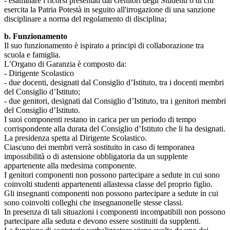
- esaminare i ricorsi presentati dai Genitori degli Studenti o di chi
esercita la Patria Potestà in seguito all'irrogazione di una sanzione
disciplinare a norma del regolamento di disciplina;
b. Funzionamento
Il suo funzionamento è ispirato a principi di collaborazione tra
scuola e famiglia.
L’Organo di Garanzia è composto da:
- Dirigente Scolastico
- due docenti, designati dal Consiglio d’Istituto, tra i docenti membri
del Consiglio d’Istituto;
- due genitori, designati dal Consiglio d’Istituto, tra i genitori membri
del Consiglio d’Istituto.
I suoi componenti restano in carica per un periodo di tempo
corrispondente alla durata del Consiglio d’Istituto che li ha designati.
La presidenza spetta al Dirigente Scolastico.
Ciascuno dei membri verrà sostituito in caso di temporanea
impossibilità o di astensione obbligatoria da un supplente
appartenente alla medesima componente.
I genitori componenti non possono partecipare a sedute in cui sono
coinvolti studenti appartenenti allastessa classe del proprio figlio.
Gli insegnanti componenti non possono partecipare a sedute in cui
sono coinvolti colleghi che insegnanonelle stesse classi.
In presenza di tali situazioni i componenti incompatibili non possono
partecipare alla seduta e devono essere sostituiti da supplenti.