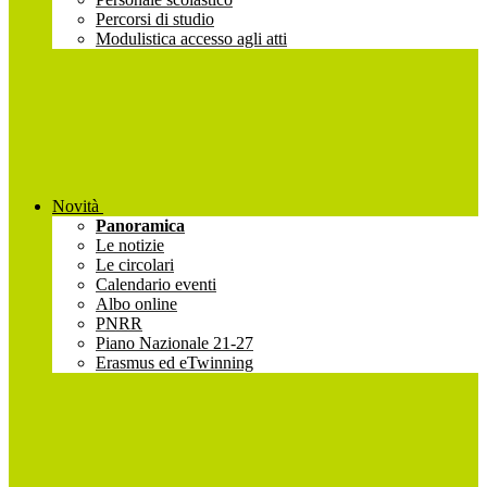
Percorsi di studio
Modulistica accesso agli atti
Novità
Panoramica
Le notizie
Le circolari
Calendario eventi
Albo online
PNRR
Piano Nazionale 21-27
Erasmus ed eTwinning