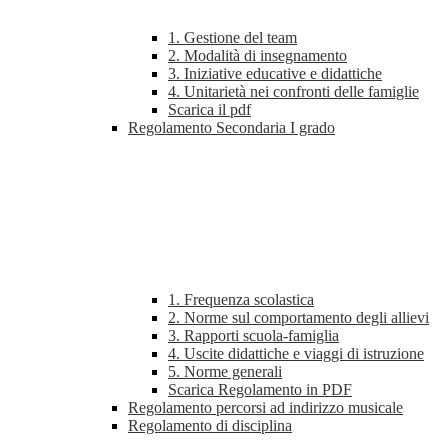
1. Gestione del team
2. Modalità di insegnamento
3. Iniziative educative e didattiche
4. Unitarietà nei confronti delle famiglie
Scarica il pdf
Regolamento Secondaria I grado
1. Frequenza scolastica
2. Norme sul comportamento degli allievi
3. Rapporti scuola-famiglia
4. Uscite didattiche e viaggi di istruzione
5. Norme generali
Scarica Regolamento in PDF
Regolamento percorsi ad indirizzo musicale
Regolamento di disciplina