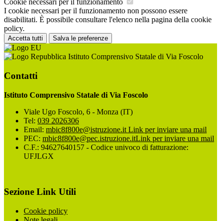
Cookie necessari per il funzionamento
I cookie necessari per il funzionamento non possono essere
disabilitati. È possibile consultare l'elenco nella pagina della cookie
policy.
Accetta tutti
Salva le preferenze
Istituto Comprensivo Statale di Via Foscolo
Contatti
Istituto Comprensivo Statale di Via Foscolo
Viale Ugo Foscolo, 6 - Monza (IT)
Tel:
039 2026306
Email:
mbic8f800e@istruzione.it
Link per inviare una mail
PEC:
mbic8f800e@pec.istruzione.it
Link per inviare una mail
C.F.: 94627640157 - Codice univoco di fatturazione:
UFJLGX
Sezione Link Utili
Cookie policy
Note legali