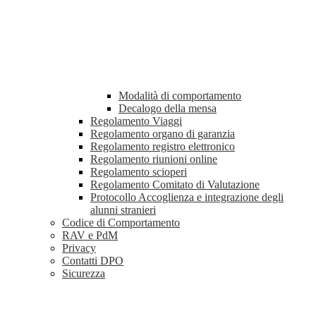
Modalità di comportamento
Decalogo della mensa
Regolamento Viaggi
Regolamento organo di garanzia
Regolamento registro elettronico
Regolamento riunioni online
Regolamento scioperi
Regolamento Comitato di Valutazione
Protocollo Accoglienza e integrazione degli
alunni stranieri
Codice di Comportamento
RAV e PdM
Privacy
Contatti DPO
Sicurezza