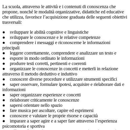
La scuola, attraverso le attività e i contenuti di conoscenza che
propone, nonché le modalità organizzative, didattiche ed educative
che utilizza, favorisce l’acquisizione graduata delle seguenti obiettivi
trasversali:
● sviluppare le abilità cognitive e linguistiche
● sviluppare le conoscenze e le relative competenze
● comprendere i messaggi e riconoscerne le informazioni
principali
● leggere correttamente, comprendere e analizzare un testo e
● esporre in modo ordinato le informazioni
● produrre testi corretti, pertinenti e coerenti
● organizzare le conoscenze in concetti e metterli in relazione
attraverso il metodo deduttivo e induttivo
● conoscere diverse procedure e utilizzare strumenti specifici
● saper osservare, formulare ipotesi, acquisire e rielaborare dati e
informazioni
● saper organizzare esperienze e concetti
● rielaborare criticamente le conoscenze
● sapersi orientare nello spazio
● fare musica per ascoltare, capire ed esprimersi
● conoscere e valutare le proprie risorse e capacità
● imparare a saper agire e a saper fare attraverso l’esperienza
psicomotoria e sportiva