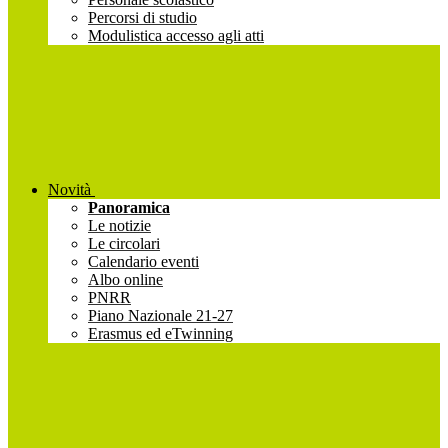
Percorsi di studio
Modulistica accesso agli atti
Novità
Panoramica
Le notizie
Le circolari
Calendario eventi
Albo online
PNRR
Piano Nazionale 21-27
Erasmus ed eTwinning