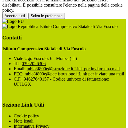
disabilitati. È possibile consultare l'elenco nella pagina della cookie
policy.
Accetta tutti
Salva le preferenze
Istituto Comprensivo Statale di Via Foscolo
Contatti
Istituto Comprensivo Statale di Via Foscolo
Viale Ugo Foscolo, 6 - Monza (IT)
Tel:
039 2026306
Email:
mbic8f800e@istruzione.it
Link per inviare una mail
PEC:
mbic8f800e@pec.istruzione.it
Link per inviare una mail
C.F.: 94627640157 - Codice univoco di fatturazione:
UFJLGX
Sezione Link Utili
Cookie policy
Note legali
Informativa Privacy